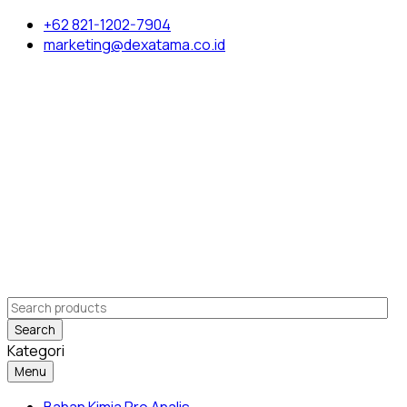
+62 821-1202-7904
marketing@dexatama.co.id
Search
Kategori
Menu