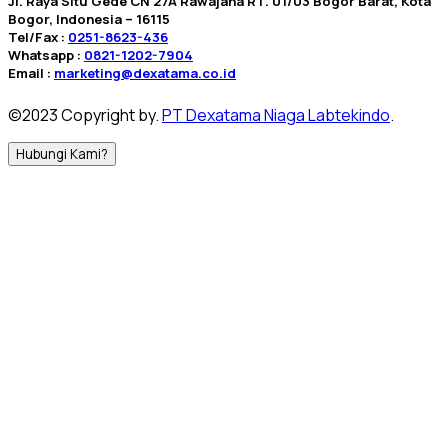
Jl. Raya Situ Gede CN 27A Rawajaha RT. 01/03 Bogor Barat, Kota
Bogor, Indonesia – 16115
Tel/Fax :
0251-8623-436
Whatsapp :
0821-1202-7904
Email :
marketing@dexatama.co.id
©2023 Copyright by.
PT Dexatama Niaga Labtekindo
.
Hubungi Kami?