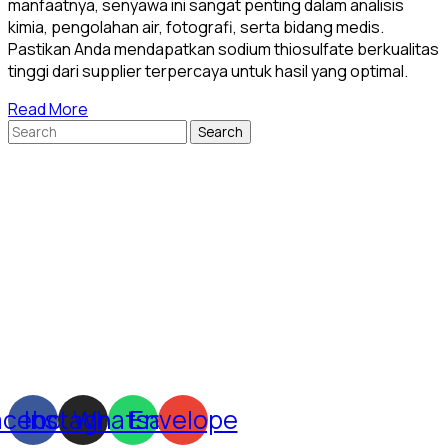
manfaatnya, senyawa ini sangat penting dalam analisis
kimia, pengolahan air, fotografi, serta bidang medis.
Pastikan Anda mendapatkan sodium thiosulfate berkualitas
tinggi dari supplier terpercaya untuk hasil yang optimal.
Read More
Search
for:
acebook
Instagram
Whatsapp
Envelope