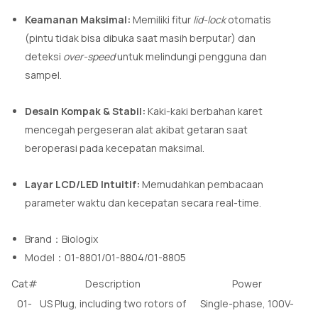
Keamanan Maksimal:
Memiliki fitur
lid-lock
otomatis
(pintu tidak bisa dibuka saat masih berputar) dan
deteksi
over-speed
untuk melindungi pengguna dan
sampel.
Desain Kompak & Stabil:
Kaki-kaki berbahan karet
mencegah pergeseran alat akibat getaran saat
beroperasi pada kecepatan maksimal.
Layar LCD/LED Intuitif:
Memudahkan pembacaan
parameter waktu dan kecepatan secara real-time.
Brand：Biologix
Model：01-8801/01-8804/01-8805
Cat#
Description
Power
01-
US Plug, including two rotors of
Single-phase, 100V-