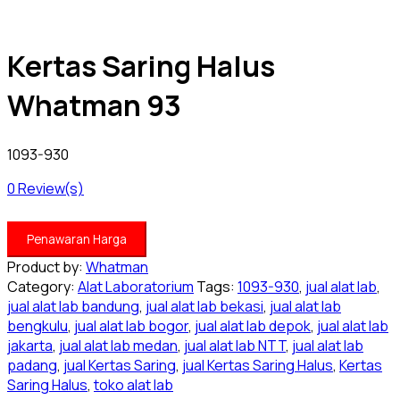
Kertas Saring Halus
Whatman 93
1093-930
0
Review(s)
Penawaran Harga
Product by:
Whatman
Category:
Alat Laboratorium
Tags:
1093-930
,
jual alat lab
,
jual alat lab bandung
,
jual alat lab bekasi
,
jual alat lab
bengkulu
,
jual alat lab bogor
,
jual alat lab depok
,
jual alat lab
jakarta
,
jual alat lab medan
,
jual alat lab NTT
,
jual alat lab
padang
,
jual Kertas Saring
,
jual Kertas Saring Halus
,
Kertas
Saring Halus
,
toko alat lab