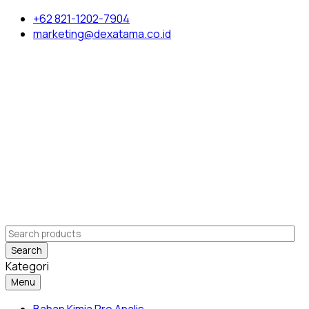
+62 821-1202-7904
marketing@dexatama.co.id
Search
Kategori
Menu