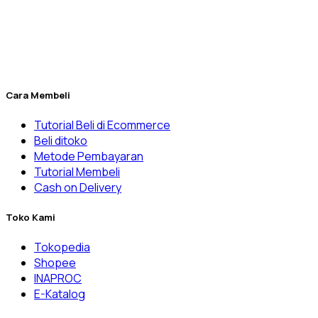
& Rumah Sakit, laboratorium balai pemerintahan, dan
banyak lainnya.
Penuhi kebutuhan laboratorium Anda yang kini menjadi lebih
mudah melalui Dexatama Store.
Cara Membeli
Tutorial Beli di Ecommerce
Beli ditoko
Metode Pembayaran
Tutorial Membeli
Cash on Delivery
Toko Kami
Tokopedia
Shopee
INAPROC
E-Katalog