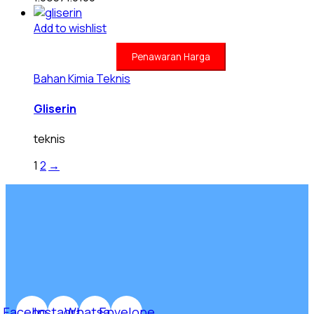
Add to wishlist
Penawaran Harga
Bahan Kimia Teknis
Gliserin
teknis
1
2
→
Facebook
Instagram
Whatsapp
Envelope