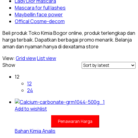
Lady Dior mascara
Mascara for full lashes
Maybellin face power
Offical Cosme-decom
Beli produk Toko Kimia Bogor online, produk terlengkap dan
harga terbaik. Dapatkan berbagai promo menarik. Belanja
aman dan nyaman hanya di dexatama store
View:
Grid view
List view
Show
12
12
24
Add to wishlist
Penawaran Harga
Bahan Kimia Analis