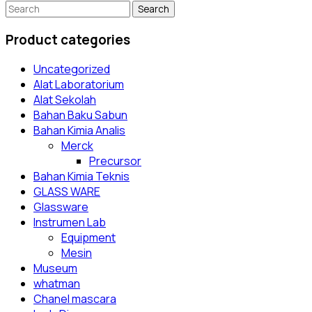
Search
for:
Product categories
Uncategorized
Alat Laboratorium
Alat Sekolah
Bahan Baku Sabun
Bahan Kimia Analis
Merck
Precursor
Bahan Kimia Teknis
GLASS WARE
Glassware
Instrumen Lab
Equipment
Mesin
Museum
whatman
Chanel mascara