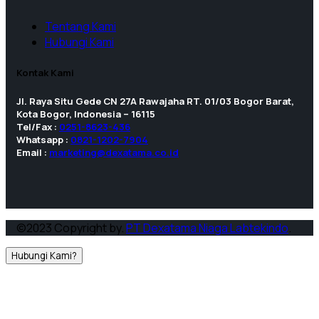
Tentang Kami
Hubungi Kami
Kontak Kami
Jl. Raya Situ Gede CN 27A Rawajaha RT. 01/03 Bogor Barat,
Kota Bogor, Indonesia – 16115
Tel/Fax :
0251-8623-436
Whatsapp :
0821-1202-7904
Email :
marketing@dexatama.co.id
©2023 Copyright by.
PT Dexatama Niaga Labtekindo
.
Hubungi Kami?