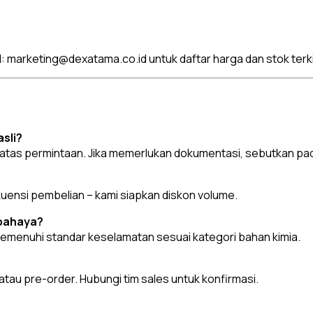
l:
marketing@dexatama.co.id
untuk daftar harga dan stok terki
sli?
 atas permintaan. Jika memerlukan dokumentasi, sebutkan p
ekuensi pembelian – kami siapkan diskon volume.
rbahaya?
menuhi standar keselamatan sesuai kategori bahan kimia.
au pre-order. Hubungi tim sales untuk konfirmasi.