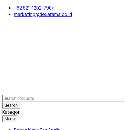
+62 821-1202-7904
marketing@dexatama.co.id
Search
Kategori
Menu