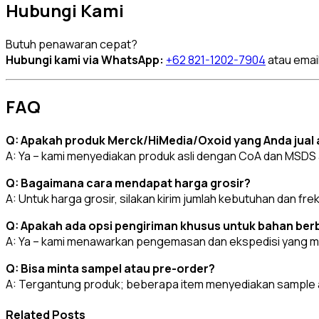
Hubungi Kami
Butuh penawaran cepat?
Hubungi kami via WhatsApp:
+62 821-1202-7904
atau emai
FAQ
Q: Apakah produk Merck/HiMedia/Oxoid yang Anda jual a
A: Ya – kami menyediakan produk asli dengan CoA dan MSDS
Q: Bagaimana cara mendapat harga grosir?
A: Untuk harga grosir, silakan kirim jumlah kebutuhan dan fr
Q: Apakah ada opsi pengiriman khusus untuk bahan be
A: Ya – kami menawarkan pengemasan dan ekspedisi yang me
Q: Bisa minta sampel atau pre-order?
A: Tergantung produk; beberapa item menyediakan sample at
Related Posts